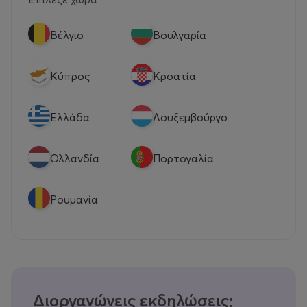
Βέλγιο
Βουλγαρία
Κύπρος
Κροατία
Eλλάδα
Λουξεμβούργο
Ολλανδία
Πορτογαλία
Ρουμανία
Διοργανώνεις εκδηλώσεις;