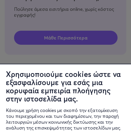
Πούλησε άμεσα εισιτήρια online, χωρίς κόστος
εγγραφής!
Χρησιμοποιούμε cookies ώστε να
εξασφαλίσουμε για εσάς μια
Πληροφορίες
κορυφαία εμπειρία πλοήγησης
Υποστήριξη
στην ιστοσελίδα μας.
Stay Connected
Κάνουμε χρήση cookies με σκοπό την εξατομίκευση
του περιεχομένου και των διαφημίσεων, την παροχή
λειτουργιών μέσων κοινωνικής δικτύωσης και την
ανάλυση της επισκεψιμότητας των ιστοσελίδων μας.
Mobile app