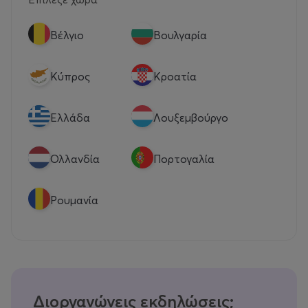
Βέλγιο
Βουλγαρία
Κύπρος
Κροατία
Eλλάδα
Λουξεμβούργο
Ολλανδία
Πορτογαλία
Ρουμανία
Διοργανώνεις εκδηλώσεις;