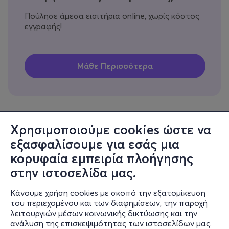
Πούλησε άμεσα εισιτήρια online, χωρίς κόστος
εγγραφής!
Χρησιμοποιούμε cookies ώστε να
εξασφαλίσουμε για εσάς μια
Πληροφορίες
κορυφαία εμπειρία πλοήγησης
Υποστήριξη
στην ιστοσελίδα μας.
Stay Connected
Κάνουμε χρήση cookies με σκοπό την εξατομίκευση
του περιεχομένου και των διαφημίσεων, την παροχή
λειτουργιών μέσων κοινωνικής δικτύωσης και την
ανάλυση της επισκεψιμότητας των ιστοσελίδων μας.
Mobile app