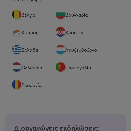
Βέλγιο
Βουλγαρία
Κύπρος
Κροατία
Eλλάδα
Λουξεμβούργο
Ολλανδία
Πορτογαλία
Ρουμανία
Διοργανώνεις εκδηλώσεις;