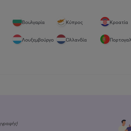
Βουλγαρία
Κύπρος
Κροατία
Λουξεμβούργο
Ολλανδία
Πορτογαλ
γγραφής!