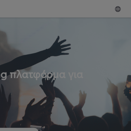
ng πλατφόρμα για
ω