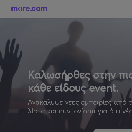
Καλωσήρθες στην πιο
κάθε είδους event.
Ανακάλυψε νέες εμπειρίες από 
λίστα και συντονίσου για ό,τι νέ