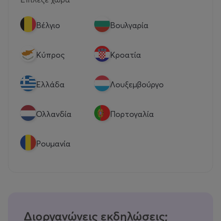
Βέλγιο
Βουλγαρία
Κύπρος
Κροατία
Eλλάδα
Λουξεμβούργο
Ολλανδία
Πορτογαλία
Ρουμανία
Διοργανώνεις εκδηλώσεις;