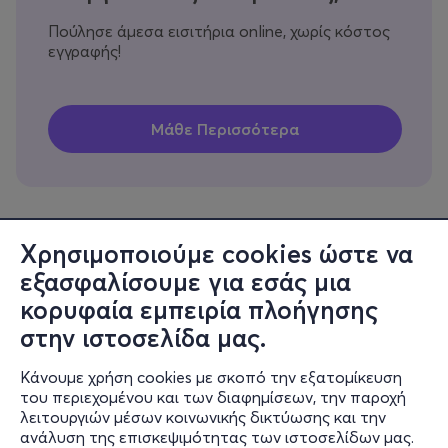
Πούλησε άμεσα εισιτήρια online, χωρίς κόστος
εγγραφής!
Χρησιμοποιούμε cookies ώστε να
εξασφαλίσουμε για εσάς μια
Πληροφορίες
κορυφαία εμπειρία πλοήγησης
Υποστήριξη
στην ιστοσελίδα μας.
Stay Connected
Κάνουμε χρήση cookies με σκοπό την εξατομίκευση
του περιεχομένου και των διαφημίσεων, την παροχή
λειτουργιών μέσων κοινωνικής δικτύωσης και την
ανάλυση της επισκεψιμότητας των ιστοσελίδων μας.
Mobile app