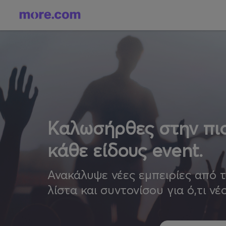
Καλωσήρθες στην πιο
κάθε είδους event.
Ανακάλυψε νέες εμπειρίες από 
λίστα και συντονίσου για ό,τι νέ