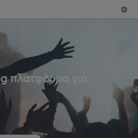
ng πλατφόρμα για
ω