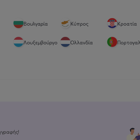
Βουλγαρία
Κύπρος
Κροατία
Λουξεμβούργο
Ολλανδία
Πορτογαλ
γγραφής!