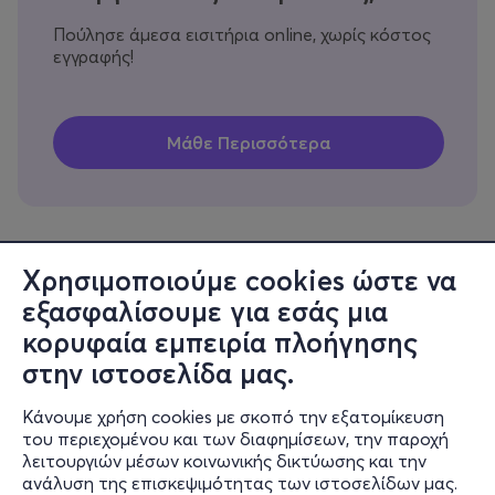
Πούλησε άμεσα εισιτήρια online, χωρίς κόστος
εγγραφής!
Χρησιμοποιούμε cookies ώστε να
εξασφαλίσουμε για εσάς μια
Πληροφορίες
κορυφαία εμπειρία πλοήγησης
Υποστήριξη
στην ιστοσελίδα μας.
Stay Connected
Κάνουμε χρήση cookies με σκοπό την εξατομίκευση
του περιεχομένου και των διαφημίσεων, την παροχή
λειτουργιών μέσων κοινωνικής δικτύωσης και την
ανάλυση της επισκεψιμότητας των ιστοσελίδων μας.
Mobile app