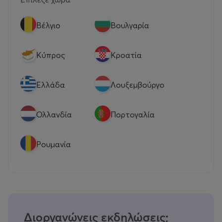
Βέλγιο
Βουλγαρία
Κύπρος
Κροατία
Eλλάδα
Λουξεμβούργο
Ολλανδία
Πορτογαλία
Ρουμανία
Διοργανώνεις εκδηλώσεις;