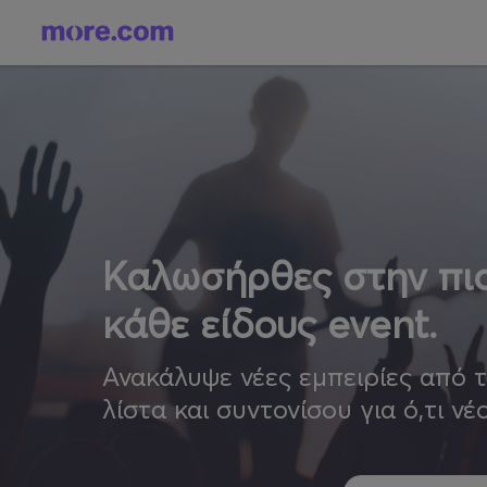
Καλωσήρθες στην πιο
κάθε είδους event.
Ανακάλυψε νέες εμπειρίες από 
λίστα και συντονίσου για ό,τι νέ