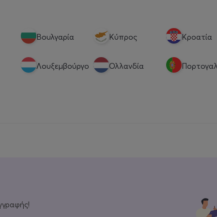
Βουλγαρία
Κύπρος
Κροατία
Λουξεμβούργο
Ολλανδία
Πορτογαλ
γγραφής!