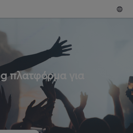
ng πλατφόρμα για
ω