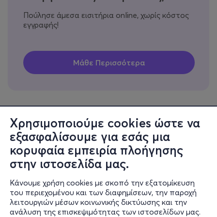
Πούλησε άμεσα εισιτήρια online, χωρίς κόστος
εγγραφής!
Χρησιμοποιούμε cookies ώστε να
εξασφαλίσουμε για εσάς μια
Πληροφορίες
κορυφαία εμπειρία πλοήγησης
Υποστήριξη
στην ιστοσελίδα μας.
Stay Connected
Κάνουμε χρήση cookies με σκοπό την εξατομίκευση
του περιεχομένου και των διαφημίσεων, την παροχή
λειτουργιών μέσων κοινωνικής δικτύωσης και την
ανάλυση της επισκεψιμότητας των ιστοσελίδων μας.
Mobile app