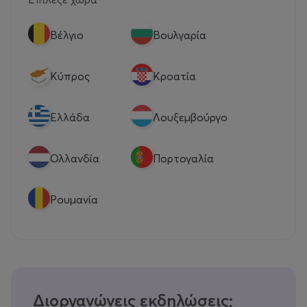
Βέλγιο
Βουλγαρία
Κύπρος
Κροατία
Eλλάδα
Λουξεμβούργο
Ολλανδία
Πορτογαλία
Ρουμανία
Διοργανώνεις εκδηλώσεις;