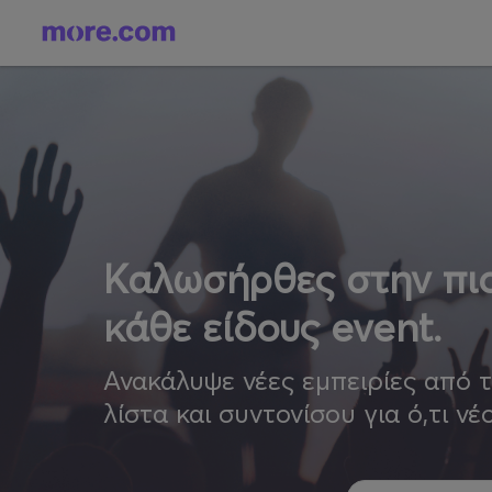
Καλωσήρθες στην πιο
κάθε είδους event.
Ανακάλυψε νέες εμπειρίες από 
λίστα και συντονίσου για ό,τι νέ