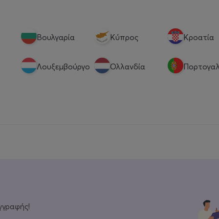
Βουλγαρία
Κύπρος
Κροατία
Λουξεμβούργο
Ολλανδία
Πορτογαλ
γγραφής!