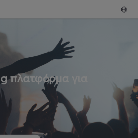
ng πλατφόρμα για
ω