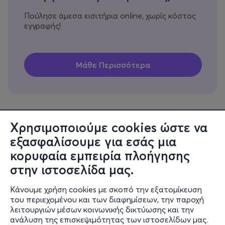
Πούλησε άμεσα εισιτήρια online, χωρίς κόστος
εγγραφής!
Χρησιμοποιούμε cookies ώστε να
εξασφαλίσουμε για εσάς μια
Πληροφορίες
κορυφαία εμπειρία πλοήγησης
Υποστήριξη
στην ιστοσελίδα μας.
Stay Connected
Κάνουμε χρήση cookies με σκοπό την εξατομίκευση
του περιεχομένου και των διαφημίσεων, την παροχή
λειτουργιών μέσων κοινωνικής δικτύωσης και την
ανάλυση της επισκεψιμότητας των ιστοσελίδων μας.
Mobile app