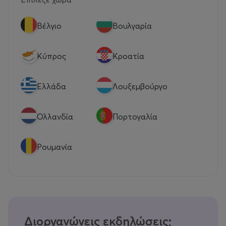
Βέλγιο
Βουλγαρία
Κύπρος
Κροατία
Eλλάδα
Λουξεμβούργο
Ολλανδία
Πορτογαλία
Ρουμανία
Διοργανώνεις εκδηλώσεις;