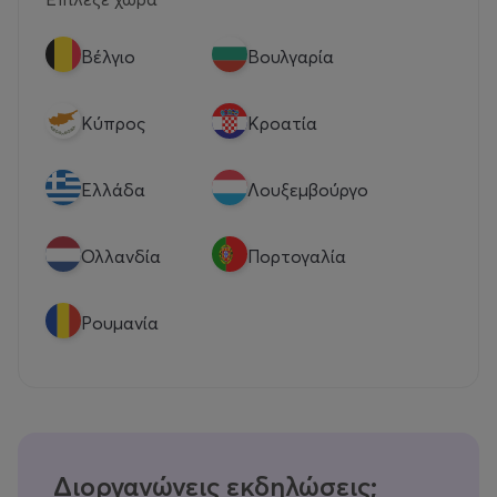
Βέλγιο
Βουλγαρία
Κύπρος
Κροατία
Eλλάδα
Λουξεμβούργο
Ολλανδία
Πορτογαλία
Ρουμανία
Διοργανώνεις εκδηλώσεις;