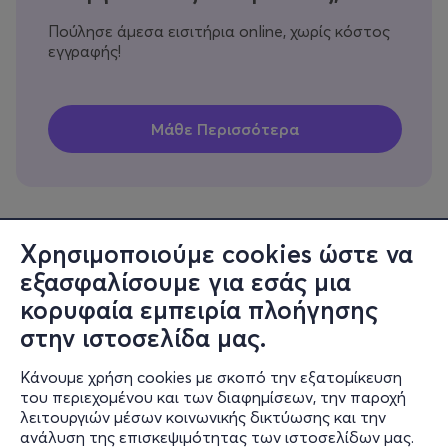
Πούλησε άμεσα εισιτήρια online, χωρίς κόστος
εγγραφής!
Χρησιμοποιούμε cookies ώστε να
εξασφαλίσουμε για εσάς μια
Πληροφορίες
κορυφαία εμπειρία πλοήγησης
Υποστήριξη
στην ιστοσελίδα μας.
Stay Connected
Κάνουμε χρήση cookies με σκοπό την εξατομίκευση
του περιεχομένου και των διαφημίσεων, την παροχή
λειτουργιών μέσων κοινωνικής δικτύωσης και την
ανάλυση της επισκεψιμότητας των ιστοσελίδων μας.
Mobile app