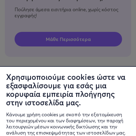
Πούλησε άμεσα εισιτήρια online, χωρίς κόστος
εγγραφής!
Χρησιμοποιούμε cookies ώστε να
εξασφαλίσουμε για εσάς μια
Πληροφορίες
κορυφαία εμπειρία πλοήγησης
Υποστήριξη
στην ιστοσελίδα μας.
Stay Connected
Κάνουμε χρήση cookies με σκοπό την εξατομίκευση
του περιεχομένου και των διαφημίσεων, την παροχή
λειτουργιών μέσων κοινωνικής δικτύωσης και την
ανάλυση της επισκεψιμότητας των ιστοσελίδων μας.
Mobile app