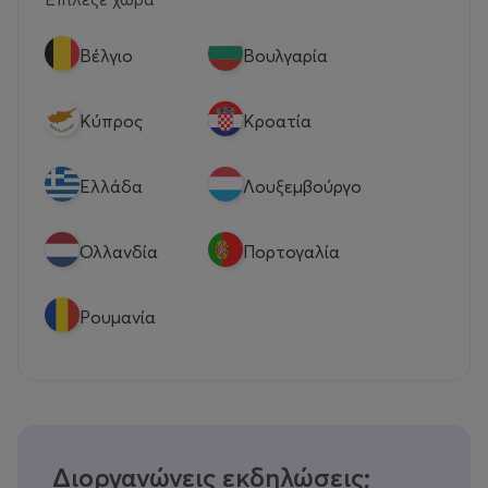
Βέλγιο
Βουλγαρία
Κύπρος
Κροατία
Eλλάδα
Λουξεμβούργο
Ολλανδία
Πορτογαλία
Ρουμανία
Διοργανώνεις εκδηλώσεις;