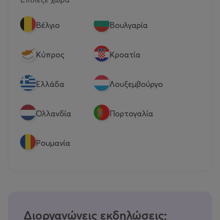
Βέλγιο
Βουλγαρία
Κύπρος
Κροατία
Eλλάδα
Λουξεμβούργο
Ολλανδία
Πορτογαλία
Ρουμανία
Διοργανώνεις εκδηλώσεις;