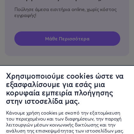
Πούλησε άμεσα εισιτήρια online, χωρίς κόστος
εγγραφής!
Χρησιμοποιούμε cookies ώστε να
εξασφαλίσουμε για εσάς μια
Πληροφορίες
κορυφαία εμπειρία πλοήγησης
Υποστήριξη
στην ιστοσελίδα μας.
Stay Connected
Κάνουμε χρήση cookies με σκοπό την εξατομίκευση
του περιεχομένου και των διαφημίσεων, την παροχή
λειτουργιών μέσων κοινωνικής δικτύωσης και την
ανάλυση της επισκεψιμότητας των ιστοσελίδων μας.
Mobile app