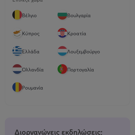
Βέλγιο
Βουλγαρία
Κύπρος
Κροατία
Eλλάδα
Λουξεμβούργο
Ολλανδία
Πορτογαλία
Ρουμανία
Διοργανώνεις εκδηλώσεις;