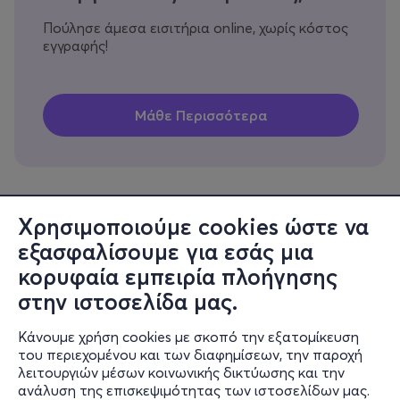
Πούλησε άμεσα εισιτήρια online, χωρίς κόστος
εγγραφής!
Χρησιμοποιούμε cookies ώστε να
εξασφαλίσουμε για εσάς μια
Πληροφορίες
κορυφαία εμπειρία πλοήγησης
Υποστήριξη
στην ιστοσελίδα μας.
Stay Connected
Κάνουμε χρήση cookies με σκοπό την εξατομίκευση
του περιεχομένου και των διαφημίσεων, την παροχή
λειτουργιών μέσων κοινωνικής δικτύωσης και την
ανάλυση της επισκεψιμότητας των ιστοσελίδων μας.
Mobile app