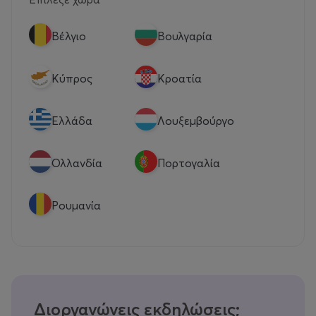
Βέλγιο
Βουλγαρία
Κύπρος
Κροατία
Eλλάδα
Λουξεμβούργο
Ολλανδία
Πορτογαλία
Ρουμανία
Διοργανώνεις εκδηλώσεις;