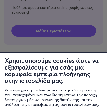
Πούλησε άμεσα εισιτήρια online, χωρίς κόστος
εγγραφής!
Χρησιμοποιούμε cookies ώστε να
εξασφαλίσουμε για εσάς μια
Πληροφορίες
κορυφαία εμπειρία πλοήγησης
Υποστήριξη
στην ιστοσελίδα μας.
Stay Connected
Κάνουμε χρήση cookies με σκοπό την εξατομίκευση
του περιεχομένου και των διαφημίσεων, την παροχή
λειτουργιών μέσων κοινωνικής δικτύωσης και την
ανάλυση της επισκεψιμότητας των ιστοσελίδων μας.
Mobile app