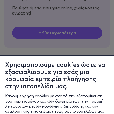
Πούλησε άμεσα εισιτήρια online, χωρίς κόστος
εγγραφής!
Χρησιμοποιούμε cookies ώστε να
εξασφαλίσουμε για εσάς μια
Πληροφορίες
κορυφαία εμπειρία πλοήγησης
Υποστήριξη
στην ιστοσελίδα μας.
Stay Connected
Κάνουμε χρήση cookies με σκοπό την εξατομίκευση
του περιεχομένου και των διαφημίσεων, την παροχή
λειτουργιών μέσων κοινωνικής δικτύωσης και την
ανάλυση της επισκεψιμότητας των ιστοσελίδων μας.
Mobile app