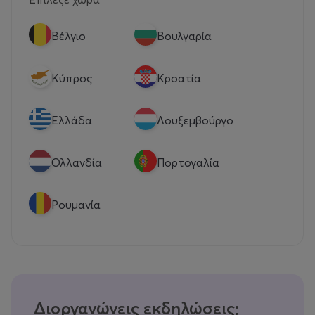
Βέλγιο
Βουλγαρία
Κύπρος
Κροατία
Eλλάδα
Λουξεμβούργο
Ολλανδία
Πορτογαλία
Ρουμανία
Διοργανώνεις εκδηλώσεις;