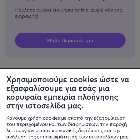
Πούλησε άμεσα εισιτήρια online, χωρίς κόστος
εγγραφής!
Χρησιμοποιούμε cookies ώστε να
εξασφαλίσουμε για εσάς μια
Πληροφορίες
κορυφαία εμπειρία πλοήγησης
Υποστήριξη
στην ιστοσελίδα μας.
Stay Connected
Κάνουμε χρήση cookies με σκοπό την εξατομίκευση
του περιεχομένου και των διαφημίσεων, την παροχή
λειτουργιών μέσων κοινωνικής δικτύωσης και την
ανάλυση της επισκεψιμότητας των ιστοσελίδων μας.
Mobile app