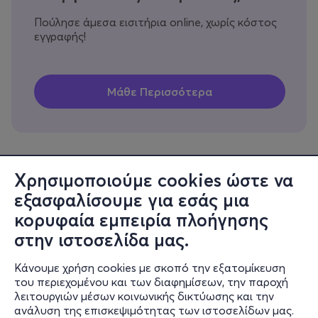
Πούλησε άμεσα εισιτήρια online, χωρίς κόστος
εγγραφής!
Χρησιμοποιούμε cookies ώστε να
εξασφαλίσουμε για εσάς μια
Πληροφορίες
κορυφαία εμπειρία πλοήγησης
Υποστήριξη
στην ιστοσελίδα μας.
Stay Connected
Κάνουμε χρήση cookies με σκοπό την εξατομίκευση
του περιεχομένου και των διαφημίσεων, την παροχή
λειτουργιών μέσων κοινωνικής δικτύωσης και την
ανάλυση της επισκεψιμότητας των ιστοσελίδων μας.
Mobile app