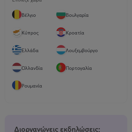
Βέλγιο
Βουλγαρία
Κύπρος
Κροατία
Eλλάδα
Λουξεμβούργο
Ολλανδία
Πορτογαλία
Ρουμανία
Διοργανώνεις εκδηλώσεις;