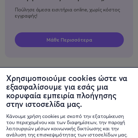
Πούλησε άμεσα εισιτήρια online, χωρίς κόστος
εγγραφής!
Χρησιμοποιούμε cookies ώστε να
εξασφαλίσουμε για εσάς μια
Πληροφορίες
κορυφαία εμπειρία πλοήγησης
Υποστήριξη
στην ιστοσελίδα μας.
Stay Connected
Κάνουμε χρήση cookies με σκοπό την εξατομίκευση
του περιεχομένου και των διαφημίσεων, την παροχή
λειτουργιών μέσων κοινωνικής δικτύωσης και την
ανάλυση της επισκεψιμότητας των ιστοσελίδων μας.
Mobile app