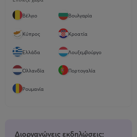
Βέλγιο
Βουλγαρία
Κύπρος
Κροατία
Eλλάδα
Λουξεμβούργο
Ολλανδία
Πορτογαλία
Ρουμανία
Διοργανώνεις εκδηλώσεις;