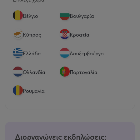
Βέλγιο
Βουλγαρία
Κύπρος
Κροατία
Eλλάδα
Λουξεμβούργο
Ολλανδία
Πορτογαλία
Ρουμανία
Διοργανώνεις εκδηλώσεις;