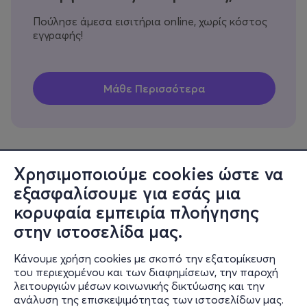
Πούλησε άμεσα εισιτήρια online, χωρίς κόστος
εγγραφής!
Χρησιμοποιούμε cookies ώστε να
εξασφαλίσουμε για εσάς μια
Πληροφορίες
κορυφαία εμπειρία πλοήγησης
Υποστήριξη
στην ιστοσελίδα μας.
Stay Connected
Κάνουμε χρήση cookies με σκοπό την εξατομίκευση
του περιεχομένου και των διαφημίσεων, την παροχή
λειτουργιών μέσων κοινωνικής δικτύωσης και την
ανάλυση της επισκεψιμότητας των ιστοσελίδων μας.
Mobile app