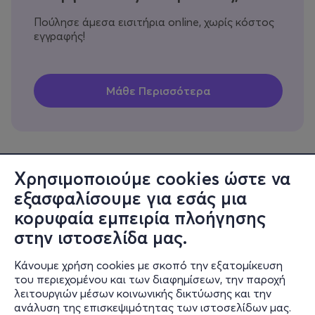
Πούλησε άμεσα εισιτήρια online, χωρίς κόστος
εγγραφής!
Χρησιμοποιούμε cookies ώστε να
εξασφαλίσουμε για εσάς μια
Πληροφορίες
κορυφαία εμπειρία πλοήγησης
Υποστήριξη
στην ιστοσελίδα μας.
Stay Connected
Κάνουμε χρήση cookies με σκοπό την εξατομίκευση
του περιεχομένου και των διαφημίσεων, την παροχή
λειτουργιών μέσων κοινωνικής δικτύωσης και την
ανάλυση της επισκεψιμότητας των ιστοσελίδων μας.
Mobile app