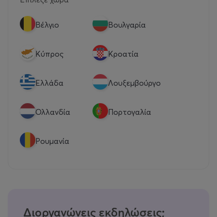
Βέλγιο
Βουλγαρία
Κύπρος
Κροατία
Eλλάδα
Λουξεμβούργο
Ολλανδία
Πορτογαλία
Ρουμανία
Διοργανώνεις εκδηλώσεις;