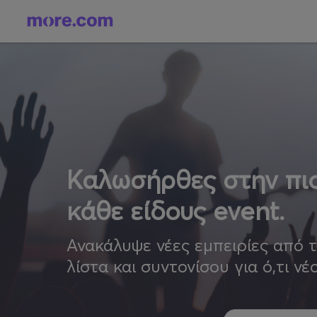
Καλωσήρθες στην πιο
κάθε είδους event.
Ανακάλυψε νέες εμπειρίες από 
λίστα και συντονίσου για ό,τι νέ