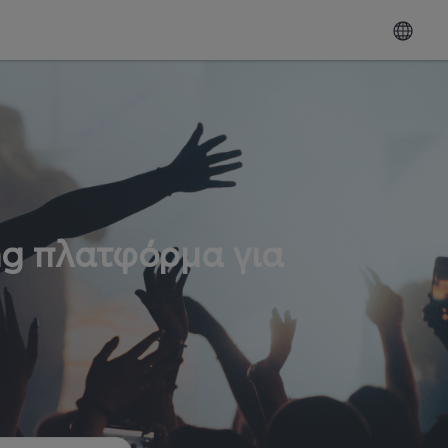
ng πλατφόρμα για
ω