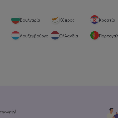
Βουλγαρία
Κύπρος
Κροατία
Λουξεμβούργο
Ολλανδία
Πορτογαλ
γγραφής!