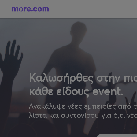
Καλωσήρθες στην πιο
κάθε είδους event.
Ανακάλυψε νέες εμπειρίες από 
λίστα και συντονίσου για ό,τι νέ