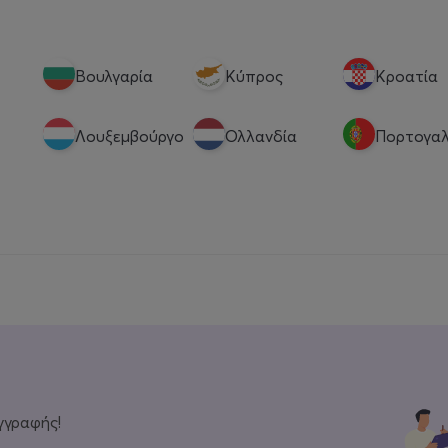
Βουλγαρία
Κύπρος
Κροατία
Λουξεμβούργο
Ολλανδία
Πορτογαλ
γγραφής!