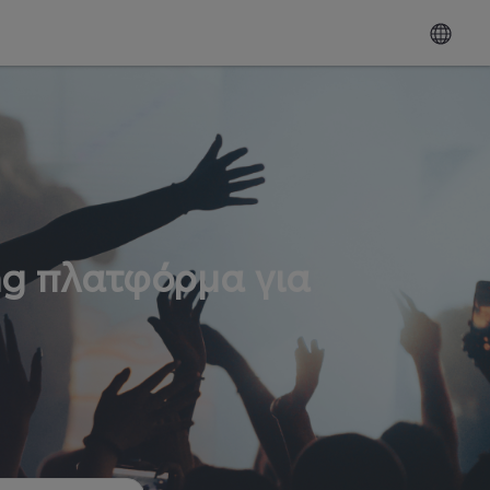
ng πλατφόρμα για
ω