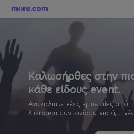
Καλωσήρθες στην πιο
κάθε είδους event.
Ανακάλυψε νέες εμπειρίες από 
λίστα και συντονίσου για ό,τι νέ