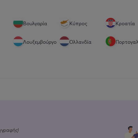
Βουλγαρία
Κύπρος
Κροατία
Λουξεμβούργο
Ολλανδία
Πορτογαλ
γγραφής!