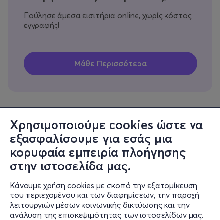
Πούλησε άμεσα εισιτήρια online, χωρίς κόστος
εγγραφής!
Χρησιμοποιούμε cookies ώστε να
εξασφαλίσουμε για εσάς μια
Πληροφορίες
κορυφαία εμπειρία πλοήγησης
Υποστήριξη
στην ιστοσελίδα μας.
Stay Connected
Κάνουμε χρήση cookies με σκοπό την εξατομίκευση
του περιεχομένου και των διαφημίσεων, την παροχή
λειτουργιών μέσων κοινωνικής δικτύωσης και την
ανάλυση της επισκεψιμότητας των ιστοσελίδων μας.
Mobile app