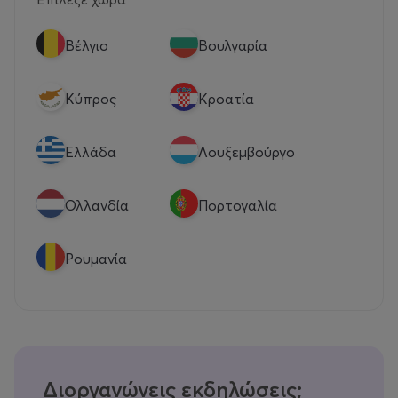
Βέλγιο
Βουλγαρία
Κύπρος
Κροατία
Eλλάδα
Λουξεμβούργο
Ολλανδία
Πορτογαλία
Ρουμανία
Διοργανώνεις εκδηλώσεις;