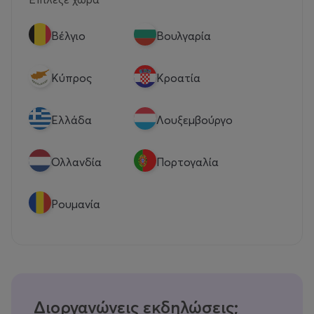
Βέλγιο
Βουλγαρία
Κύπρος
Κροατία
Eλλάδα
Λουξεμβούργο
Ολλανδία
Πορτογαλία
Ρουμανία
Διοργανώνεις εκδηλώσεις;