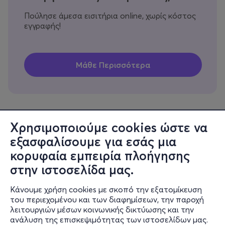
Πούλησε άμεσα εισιτήρια online, χωρίς κόστος
εγγραφής!
Χρησιμοποιούμε cookies ώστε να
εξασφαλίσουμε για εσάς μια
Πληροφορίες
κορυφαία εμπειρία πλοήγησης
Υποστήριξη
στην ιστοσελίδα μας.
Stay Connected
Κάνουμε χρήση cookies με σκοπό την εξατομίκευση
του περιεχομένου και των διαφημίσεων, την παροχή
λειτουργιών μέσων κοινωνικής δικτύωσης και την
ανάλυση της επισκεψιμότητας των ιστοσελίδων μας.
Mobile app