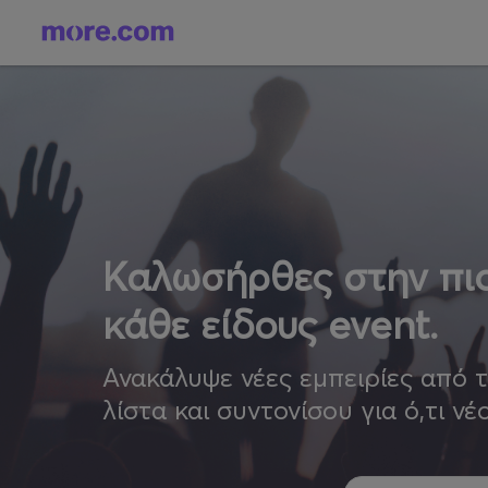
Καλωσήρθες στην πιο
κάθε είδους event.
Ανακάλυψε νέες εμπειρίες από 
λίστα και συντονίσου για ό,τι νέ