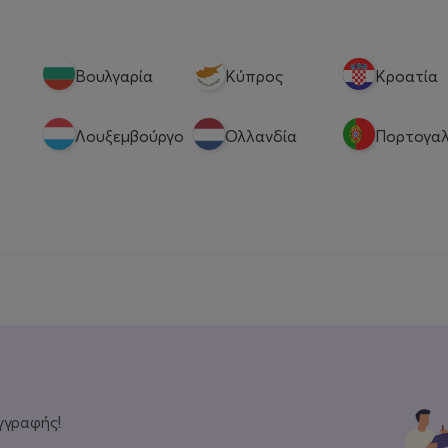
Βουλγαρία
Κύπρος
Κροατία
Λουξεμβούργο
Ολλανδία
Πορτογαλ
γγραφής!