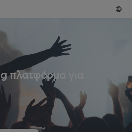
ng πλατφόρμα για
ω