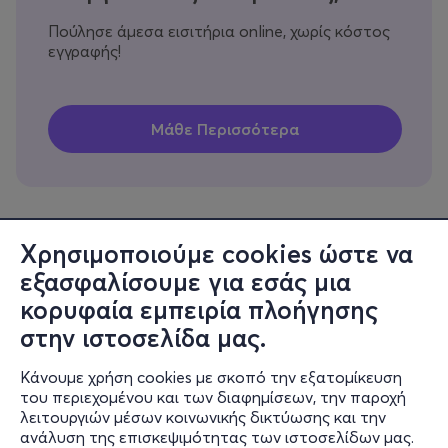
Πούλησε άμεσα εισιτήρια online, χωρίς κόστος
εγγραφής!
Χρησιμοποιούμε cookies ώστε να
εξασφαλίσουμε για εσάς μια
Πληροφορίες
κορυφαία εμπειρία πλοήγησης
Υποστήριξη
στην ιστοσελίδα μας.
Stay Connected
Κάνουμε χρήση cookies με σκοπό την εξατομίκευση
του περιεχομένου και των διαφημίσεων, την παροχή
λειτουργιών μέσων κοινωνικής δικτύωσης και την
ανάλυση της επισκεψιμότητας των ιστοσελίδων μας.
Mobile app