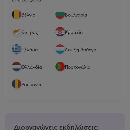
Βέλγιο
Βουλγαρία
Κύπρος
Κροατία
Eλλάδα
Λουξεμβούργο
Ολλανδία
Πορτογαλία
Ρουμανία
Διοργανώνεις εκδηλώσεις;