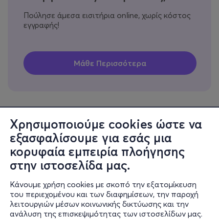
Πούλησε άμεσα εισιτήρια online, χωρίς κόστος
εγγραφής!
Χρησιμοποιούμε cookies ώστε να
εξασφαλίσουμε για εσάς μια
Πληροφορίες
κορυφαία εμπειρία πλοήγησης
Υποστήριξη
στην ιστοσελίδα μας.
Stay Connected
Κάνουμε χρήση cookies με σκοπό την εξατομίκευση
του περιεχομένου και των διαφημίσεων, την παροχή
λειτουργιών μέσων κοινωνικής δικτύωσης και την
ανάλυση της επισκεψιμότητας των ιστοσελίδων μας.
Mobile app