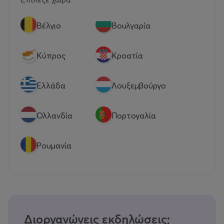
Βέλγιο
Βουλγαρία
Κύπρος
Κροατία
Eλλάδα
Λουξεμβούργο
Ολλανδία
Πορτογαλία
Ρουμανία
Διοργανώνεις εκδηλώσεις;