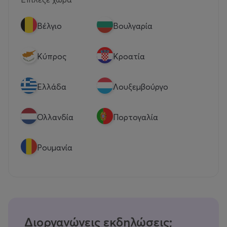
Βέλγιο
Βουλγαρία
Κύπρος
Κροατία
Eλλάδα
Λουξεμβούργο
Ολλανδία
Πορτογαλία
Ρουμανία
Διοργανώνεις εκδηλώσεις;