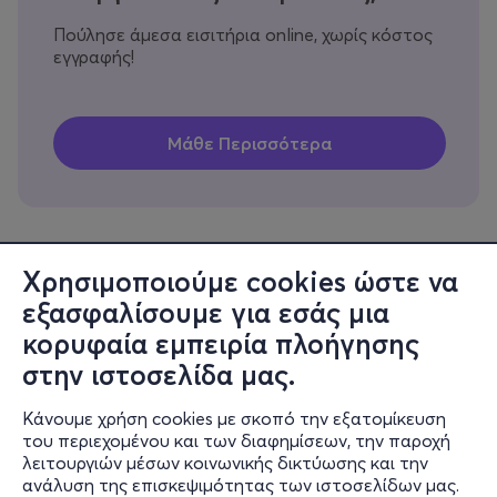
Πούλησε άμεσα εισιτήρια online, χωρίς κόστος
εγγραφής!
Χρησιμοποιούμε cookies ώστε να
εξασφαλίσουμε για εσάς μια
Πληροφορίες
κορυφαία εμπειρία πλοήγησης
Υποστήριξη
στην ιστοσελίδα μας.
Stay Connected
Κάνουμε χρήση cookies με σκοπό την εξατομίκευση
του περιεχομένου και των διαφημίσεων, την παροχή
λειτουργιών μέσων κοινωνικής δικτύωσης και την
ανάλυση της επισκεψιμότητας των ιστοσελίδων μας.
Mobile app