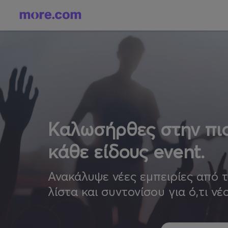
Καλωσήρθες στην πιο
κάθε είδους event.
Ανακάλυψε νέες εμπειρίες από 
λίστα και συντονίσου για ό,τι νέ