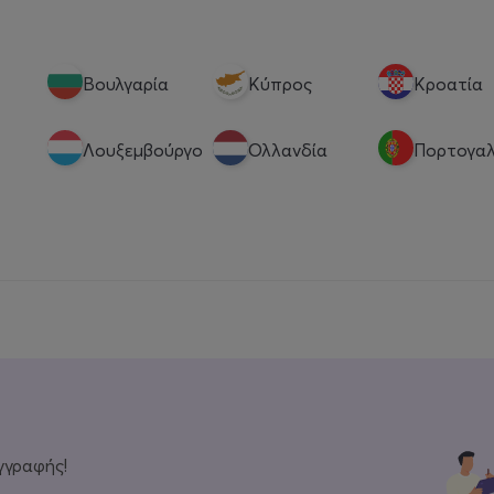
Βουλγαρία
Κύπρος
Κροατία
Λουξεμβούργο
Ολλανδία
Πορτογαλ
γγραφής!