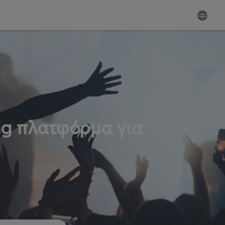
ng πλατφόρμα για
ω