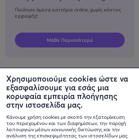
Πούλησε άμεσα εισιτήρια online, χωρίς κόστος
εγγραφής!
Χρησιμοποιούμε cookies ώστε να
εξασφαλίσουμε για εσάς μια
Πληροφορίες
κορυφαία εμπειρία πλοήγησης
Υποστήριξη
στην ιστοσελίδα μας.
Stay Connected
Κάνουμε χρήση cookies με σκοπό την εξατομίκευση
του περιεχομένου και των διαφημίσεων, την παροχή
λειτουργιών μέσων κοινωνικής δικτύωσης και την
ανάλυση της επισκεψιμότητας των ιστοσελίδων μας.
Mobile app