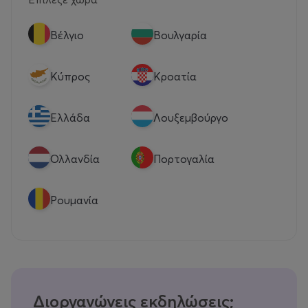
Βέλγιο
Βουλγαρία
Κύπρος
Κροατία
Eλλάδα
Λουξεμβούργο
Ολλανδία
Πορτογαλία
Ρουμανία
Διοργανώνεις εκδηλώσεις;