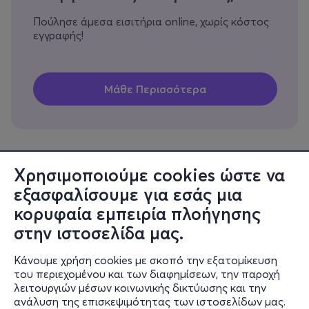
Πούλησε άμεσα εισιτήρια online, χωρίς κόστος
εγγραφής!
Χρησιμοποιούμε cookies ώστε να
εξασφαλίσουμε για εσάς μια
Πληροφορίες
κορυφαία εμπειρία πλοήγησης
Υποστήριξη
στην ιστοσελίδα μας.
Stay Connected
Κάνουμε χρήση cookies με σκοπό την εξατομίκευση
του περιεχομένου και των διαφημίσεων, την παροχή
λειτουργιών μέσων κοινωνικής δικτύωσης και την
ανάλυση της επισκεψιμότητας των ιστοσελίδων μας.
Mobile app