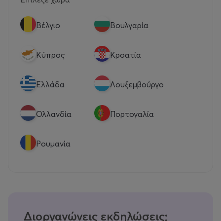
Βέλγιο
Βουλγαρία
Κύπρος
Κροατία
Eλλάδα
Λουξεμβούργο
Ολλανδία
Πορτογαλία
Ρουμανία
Διοργανώνεις εκδηλώσεις;