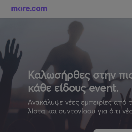
Καλωσήρθες στην πιο
κάθε είδους event.
Ανακάλυψε νέες εμπειρίες από 
λίστα και συντονίσου για ό,τι νέ