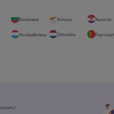
Βουλγαρία
Κύπρος
Κροατία
Λουξεμβούργο
Ολλανδία
Πορτογαλ
γγραφής!