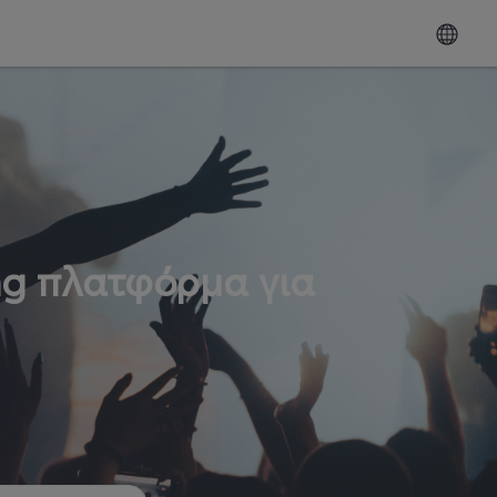
ng πλατφόρμα για
ω