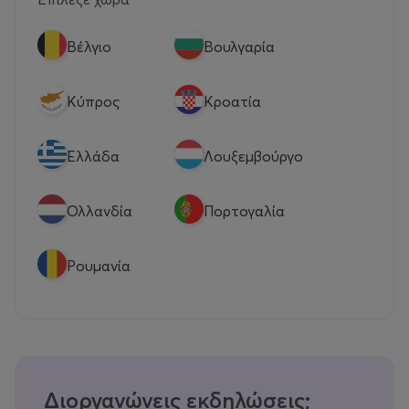
Βέλγιο
Βουλγαρία
Κύπρος
Κροατία
Eλλάδα
Λουξεμβούργο
Ολλανδία
Πορτογαλία
Ρουμανία
Διοργανώνεις εκδηλώσεις;