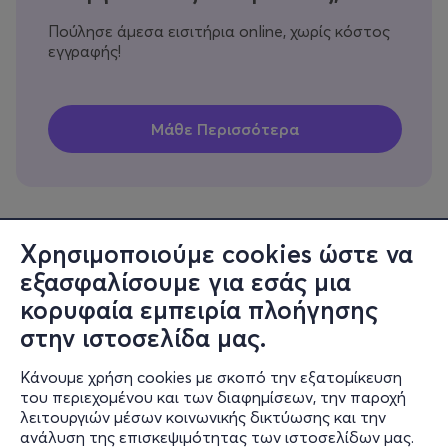
Πούλησε άμεσα εισιτήρια online, χωρίς κόστος
εγγραφής!
Χρησιμοποιούμε cookies ώστε να
εξασφαλίσουμε για εσάς μια
Πληροφορίες
κορυφαία εμπειρία πλοήγησης
Υποστήριξη
στην ιστοσελίδα μας.
Stay Connected
Κάνουμε χρήση cookies με σκοπό την εξατομίκευση
του περιεχομένου και των διαφημίσεων, την παροχή
λειτουργιών μέσων κοινωνικής δικτύωσης και την
ανάλυση της επισκεψιμότητας των ιστοσελίδων μας.
Mobile app