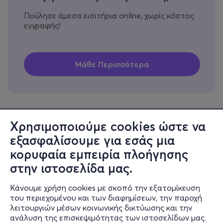
Πούλησε άμεσα εισιτήρια online, χωρίς κόστος
εγγραφής!
Χρησιμοποιούμε cookies ώστε να
εξασφαλίσουμε για εσάς μια
Πληροφορίες
κορυφαία εμπειρία πλοήγησης
Υποστήριξη
στην ιστοσελίδα μας.
Stay Connected
Κάνουμε χρήση cookies με σκοπό την εξατομίκευση
του περιεχομένου και των διαφημίσεων, την παροχή
λειτουργιών μέσων κοινωνικής δικτύωσης και την
ανάλυση της επισκεψιμότητας των ιστοσελίδων μας.
Mobile app