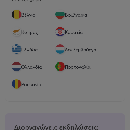
Βέλγιο
Βουλγαρία
Κύπρος
Κροατία
Eλλάδα
Λουξεμβούργο
Ολλανδία
Πορτογαλία
Ρουμανία
Διοργανώνεις εκδηλώσεις;