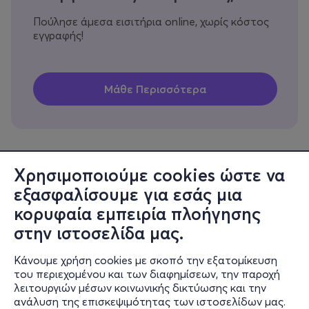
Πούλησε άμεσα εισιτήρια online, χωρίς κόστος
εγγραφής!
Χρησιμοποιούμε cookies ώστε να
εξασφαλίσουμε για εσάς μια
Πληροφορίες
κορυφαία εμπειρία πλοήγησης
Υποστήριξη
στην ιστοσελίδα μας.
Stay Connected
Κάνουμε χρήση cookies με σκοπό την εξατομίκευση
του περιεχομένου και των διαφημίσεων, την παροχή
λειτουργιών μέσων κοινωνικής δικτύωσης και την
ανάλυση της επισκεψιμότητας των ιστοσελίδων μας.
Mobile app