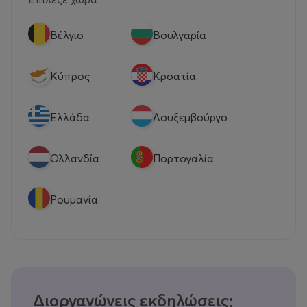
Βέλγιο
Βουλγαρία
Κύπρος
Κροατία
Eλλάδα
Λουξεμβούργο
Ολλανδία
Πορτογαλία
Ρουμανία
Διοργανώνεις εκδηλώσεις;