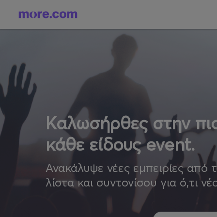
Καλωσήρθες στην πιο
κάθε είδους event.
Ανακάλυψε νέες εμπειρίες από 
λίστα και συντονίσου για ό,τι νέ