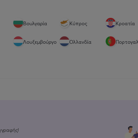
Βουλγαρία
Κύπρος
Κροατία
Λουξεμβούργο
Ολλανδία
Πορτογαλ
γγραφής!