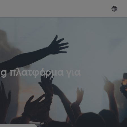
ng πλατφόρμα για
ω