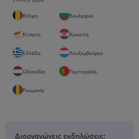
Βέλγιο
Βουλγαρία
Κύπρος
Κροατία
Eλλάδα
Λουξεμβούργο
Ολλανδία
Πορτογαλία
Ρουμανία
Διοργανώνεις εκδηλώσεις;