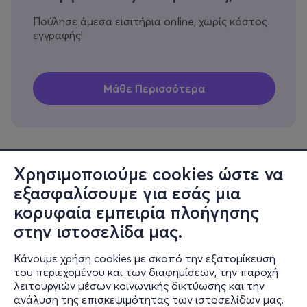
Πούλησε άμεσα εισιτήρια online, χωρίς κόστος
εγγραφής!
Χρησιμοποιούμε cookies ώστε να
εξασφαλίσουμε για εσάς μια
Πληροφορίες
κορυφαία εμπειρία πλοήγησης
Υποστήριξη
στην ιστοσελίδα μας.
Stay Connected
Κάνουμε χρήση cookies με σκοπό την εξατομίκευση
του περιεχομένου και των διαφημίσεων, την παροχή
λειτουργιών μέσων κοινωνικής δικτύωσης και την
ανάλυση της επισκεψιμότητας των ιστοσελίδων μας.
Mobile app