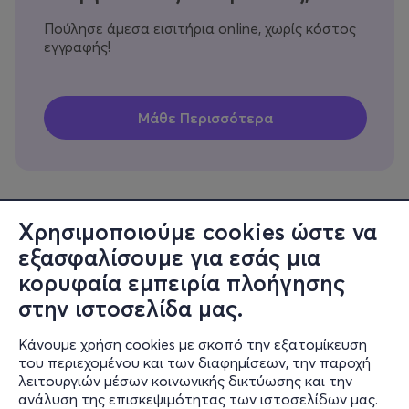
Πούλησε άμεσα εισιτήρια online, χωρίς κόστος
εγγραφής!
Χρησιμοποιούμε cookies ώστε να
εξασφαλίσουμε για εσάς μια
Πληροφορίες
κορυφαία εμπειρία πλοήγησης
Υποστήριξη
στην ιστοσελίδα μας.
Stay Connected
Κάνουμε χρήση cookies με σκοπό την εξατομίκευση
του περιεχομένου και των διαφημίσεων, την παροχή
λειτουργιών μέσων κοινωνικής δικτύωσης και την
ανάλυση της επισκεψιμότητας των ιστοσελίδων μας.
Mobile app