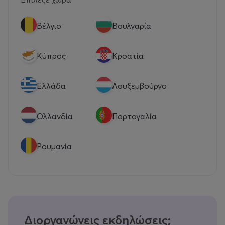
Βέλγιο
Βουλγαρία
Κύπρος
Κροατία
Eλλάδα
Λουξεμβούργο
Ολλανδία
Πορτογαλία
Ρουμανία
Διοργανώνεις εκδηλώσεις;