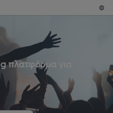
ng πλατφόρμα για
ω