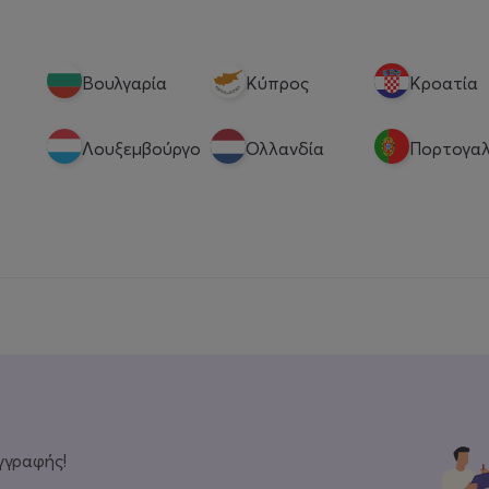
Βουλγαρία
Κύπρος
Κροατία
Λουξεμβούργο
Ολλανδία
Πορτογαλ
γγραφής!