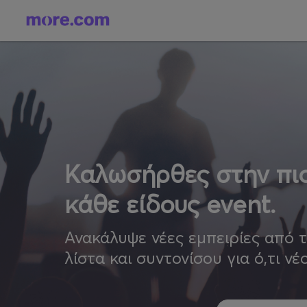
Καλωσήρθες στην πιο
κάθε είδους event.
Ανακάλυψε νέες εμπειρίες από 
λίστα και συντονίσου για ό,τι νέ