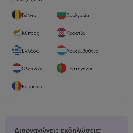
Βέλγιο
Βουλγαρία
Κύπρος
Κροατία
Eλλάδα
Λουξεμβούργο
Ολλανδία
Πορτογαλία
Ρουμανία
Διοργανώνεις εκδηλώσεις;