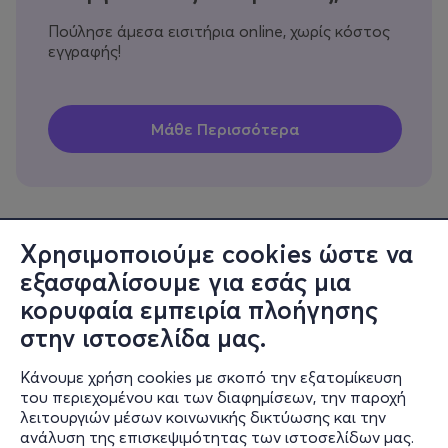
Πούλησε άμεσα εισιτήρια online, χωρίς κόστος
εγγραφής!
Χρησιμοποιούμε cookies ώστε να
εξασφαλίσουμε για εσάς μια
Πληροφορίες
κορυφαία εμπειρία πλοήγησης
Υποστήριξη
στην ιστοσελίδα μας.
Stay Connected
Κάνουμε χρήση cookies με σκοπό την εξατομίκευση
του περιεχομένου και των διαφημίσεων, την παροχή
λειτουργιών μέσων κοινωνικής δικτύωσης και την
ανάλυση της επισκεψιμότητας των ιστοσελίδων μας.
Mobile app