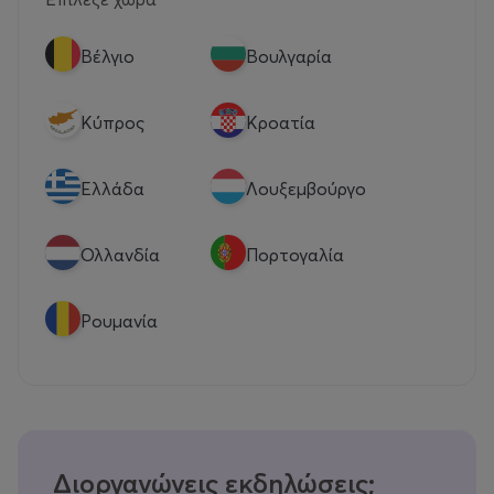
Βέλγιο
Βουλγαρία
Κύπρος
Κροατία
Eλλάδα
Λουξεμβούργο
Ολλανδία
Πορτογαλία
Ρουμανία
Διοργανώνεις εκδηλώσεις;