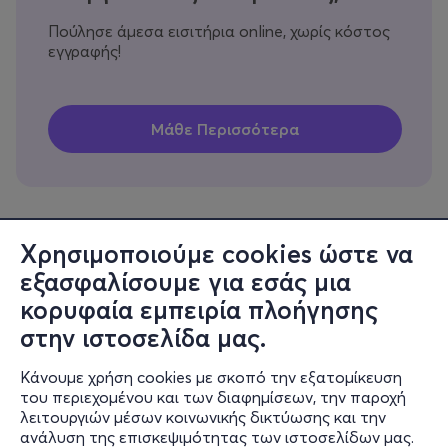
Πούλησε άμεσα εισιτήρια online, χωρίς κόστος
εγγραφής!
Χρησιμοποιούμε cookies ώστε να
εξασφαλίσουμε για εσάς μια
Πληροφορίες
κορυφαία εμπειρία πλοήγησης
Υποστήριξη
στην ιστοσελίδα μας.
Stay Connected
Κάνουμε χρήση cookies με σκοπό την εξατομίκευση
του περιεχομένου και των διαφημίσεων, την παροχή
λειτουργιών μέσων κοινωνικής δικτύωσης και την
ανάλυση της επισκεψιμότητας των ιστοσελίδων μας.
Mobile app