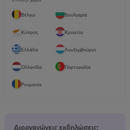
Βέλγιο
Βουλγαρία
Κύπρος
Κροατία
Eλλάδα
Λουξεμβούργο
Ολλανδία
Πορτογαλία
Ρουμανία
Διοργανώνεις εκδηλώσεις;