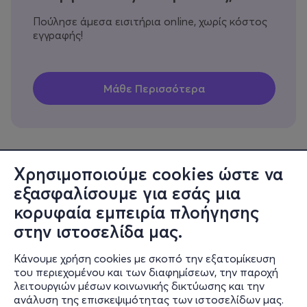
Πούλησε άμεσα εισιτήρια online, χωρίς κόστος
εγγραφής!
Χρησιμοποιούμε cookies ώστε να
εξασφαλίσουμε για εσάς μια
Πληροφορίες
κορυφαία εμπειρία πλοήγησης
Υποστήριξη
στην ιστοσελίδα μας.
Stay Connected
Κάνουμε χρήση cookies με σκοπό την εξατομίκευση
του περιεχομένου και των διαφημίσεων, την παροχή
λειτουργιών μέσων κοινωνικής δικτύωσης και την
ανάλυση της επισκεψιμότητας των ιστοσελίδων μας.
Mobile app