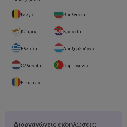
Βέλγιο
Βουλγαρία
Κύπρος
Κροατία
Eλλάδα
Λουξεμβούργο
Ολλανδία
Πορτογαλία
Ρουμανία
Διοργανώνεις εκδηλώσεις;