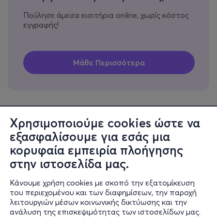
Πούλησε άμεσα εισιτήρια online, χωρίς κόστος
εγγραφής!
Χρησιμοποιούμε cookies ώστε να
εξασφαλίσουμε για εσάς μια
Πληροφορίες
κορυφαία εμπειρία πλοήγησης
Υποστήριξη
στην ιστοσελίδα μας.
Stay Connected
Κάνουμε χρήση cookies με σκοπό την εξατομίκευση
του περιεχομένου και των διαφημίσεων, την παροχή
λειτουργιών μέσων κοινωνικής δικτύωσης και την
ανάλυση της επισκεψιμότητας των ιστοσελίδων μας.
Mobile app