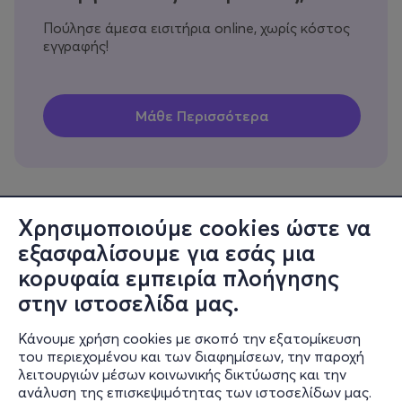
Πούλησε άμεσα εισιτήρια online, χωρίς κόστος
εγγραφής!
Χρησιμοποιούμε cookies ώστε να
εξασφαλίσουμε για εσάς μια
Πληροφορίες
κορυφαία εμπειρία πλοήγησης
Υποστήριξη
στην ιστοσελίδα μας.
Stay Connected
Κάνουμε χρήση cookies με σκοπό την εξατομίκευση
του περιεχομένου και των διαφημίσεων, την παροχή
λειτουργιών μέσων κοινωνικής δικτύωσης και την
ανάλυση της επισκεψιμότητας των ιστοσελίδων μας.
Mobile app