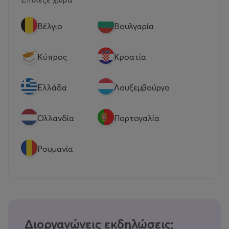
Βέλγιο
Βουλγαρία
Κύπρος
Κροατία
Eλλάδα
Λουξεμβούργο
Ολλανδία
Πορτογαλία
Ρουμανία
Διοργανώνεις εκδηλώσεις;