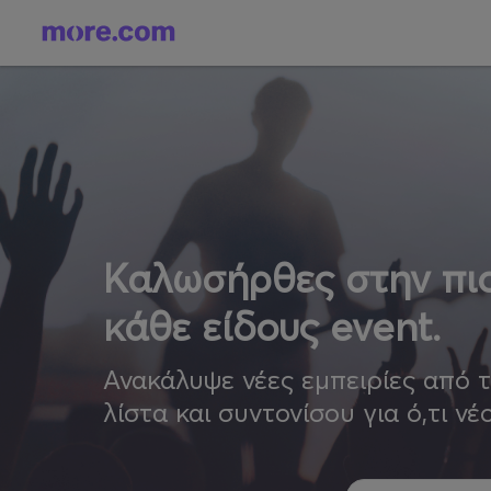
Καλωσήρθες στην πιο
κάθε είδους event.
Ανακάλυψε νέες εμπειρίες από 
λίστα και συντονίσου για ό,τι νέ