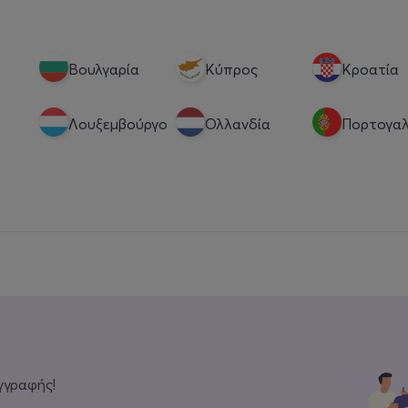
Βουλγαρία
Κύπρος
Κροατία
Λουξεμβούργο
Ολλανδία
Πορτογαλ
γγραφής!