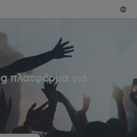
ng πλατφόρμα για
ω