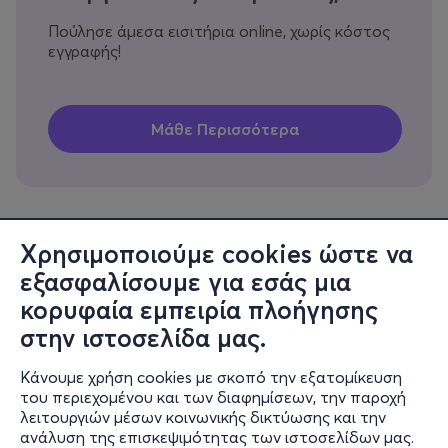
Πούλησε άμεσα εισιτήρια online, χωρίς κόστος
εγγραφής!
Χρησιμοποιούμε cookies ώστε να
εξασφαλίσουμε για εσάς μια
Πληροφορίες
κορυφαία εμπειρία πλοήγησης
Υποστήριξη
στην ιστοσελίδα μας.
Stay Connected
Κάνουμε χρήση cookies με σκοπό την εξατομίκευση
του περιεχομένου και των διαφημίσεων, την παροχή
λειτουργιών μέσων κοινωνικής δικτύωσης και την
ανάλυση της επισκεψιμότητας των ιστοσελίδων μας.
Mobile app