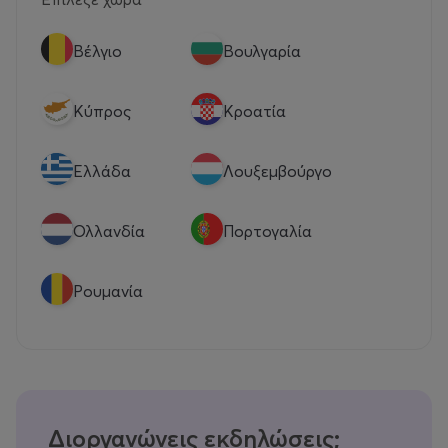
Βέλγιο
Βουλγαρία
Κύπρος
Κροατία
Eλλάδα
Λουξεμβούργο
Ολλανδία
Πορτογαλία
Ρουμανία
Διοργανώνεις εκδηλώσεις;