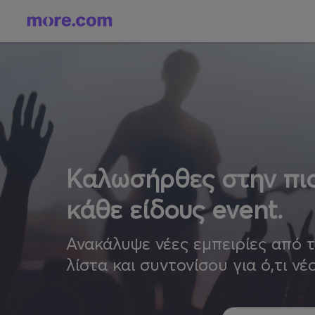
Καλωσήρθες στην πιο
κάθε είδους event.
Ανακάλυψε νέες εμπειρίες από 
λίστα και συντονίσου για ό,τι νέ