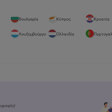
Βουλγαρία
Κύπρος
Κροατία
Λουξεμβούργο
Ολλανδία
Πορτογαλ
γγραφής!