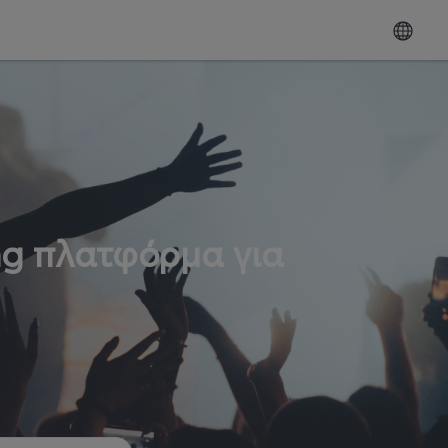
ng πλατφόρμα για
ω